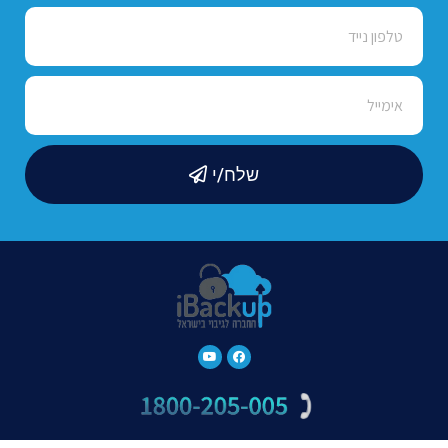
שלח/י